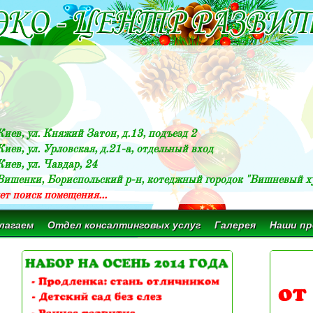
 Киев, ул. Княжий Затон, д.13, подъезд 2
 Киев, ул. Урловская, д.21-а, отдельный вход
Киев, ул. Чавдар, 24
 Вишенки, Бориспольский р-н, котеджный городок "Вишневый х
ет поиск помещения...
лагаем
Отдел консалтинговых услуг
Галерея
Наши п