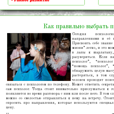
Как правильно выбрать п
Сегодня психолог
направлениями и её п
Присвоить себе звание
жизни” легко, и это мо
в лапы к шарлатану,
разувериться. Если н
психолог”, “психоло
“помощь психолог”, 
обнаружить целую массу
растеряться, в том сл
человек проводит поис
связаться с психологом по телефону. Может ответить секре
сам психолог. Тогда стоит внимательно прислушаться к го
появляются во время разговора с ним или после него. В том сл
можно со смелостью отправляться к нему на встречу. Стоит
спросить про направления, которые используются специал
цену.