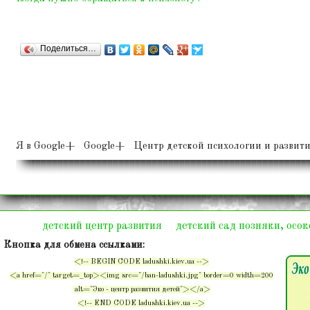
Поделиться…
Я в Google+ Google+ Центр детской психологии и развити
детский центр развития
детский сад позняки, осо
Кнопка для обмена ссылками:
<!-- BEGIN CODE ladushki.kiev.ua -->
<a href="/" target=_top><img src="/ban-ladushki.jpg" border=0 width=200
alt="Эко - центр развития детей"></a>
<!-- END CODE ladushki.kiev.ua -->