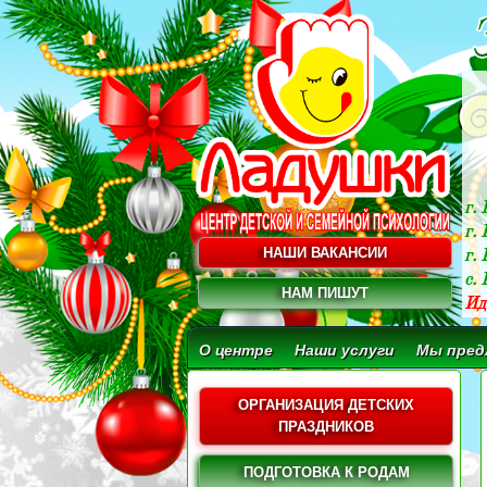
г.
г.
НАШИ ВАКАНСИИ
г. 
c.
НАМ ПИШУТ
Ид
О центре
Наши услуги
Мы пред
ОРГАНИЗАЦИЯ ДЕТСКИХ
ПРАЗДНИКОВ
ПОДГОТОВКА К РОДАМ