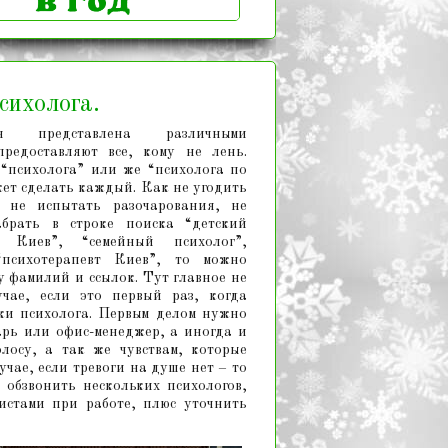
сихолога.
ия представлена различными
редоставляют все, кому не лень.
 “психолога” или же “психолога по
жет сделать каждый. Как не угодить
 не испытать разочарования, не
абрать в строке поиска “детский
г Киев”, “семейный психолог”,
“психотерапевт Киев”, то можно
 фамилий и ссылок. Тут главное не
учае, если это первый раз, когда
ки психолога. Первым делом нужно
тарь или офис-менеджер, а иногда и
лосу, а так же чувствам, которые
учае, если тревоги на душе нет – то
 обзвонить нескольких психологов,
истами при работе, плюс уточнить