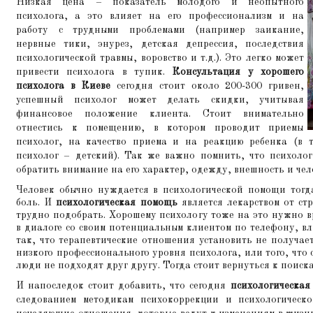
Низкая цена – показатель молодого и неопытного
психолога, а это влияет на его профессионализм и на
работу с трудными проблемами (например заикание,
нервные тики, энурез, детская депрессия, последствия
психологической травмы, воровство и т.д.). Это легко может
привести психолога в тупик.
Консультация у хорошего
психолога в Киеве
сегодня стоит около 200-300 гривен,
успешный психолог может делать скидки, учитывая
финансовое положение клиента. Стоит внимательно
отнестись к помещению, в котором проводит приемы
психолог, на качество приема и на реакцию ребенка (в т
психолог – детский). Так же важно помнить, что психолог
обратить внимание на его характер, одежду, внешность и чело
Человек обычно нуждается в психологической помощи тогда
боль. И
психологическая помощь
является лекарством от ст
трудно подобрать. Хорошему психологу тоже на это нужно в
в диалоге со своим потенциальным клиентом по телефону, вл
так, что терапевтические отношения установить не получает
низкого профессионального уровня психолога, или того, что с
люди не подходят друг другу. Тогда стоит вернуться к поиск
И напоследок стоит добавить, что сегодня
психологическая
следованием методикам психокоррекции и психологическо