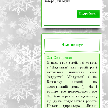
лагере, ни один...
Подробнее...
Нам
пишут
Оля Сидоренко
Я мама двох дітей, які ходять
в "Ладушки" вже третій рік і
захотілося написати своє
"відчуття" "Ладушок" ( на
Княжому затоні) на
сьогоднішній день )). Як і
раніше: все подобається, все
Ок. Але зараз хочу відмітити,
що дуже подобається робота
Наташі -директора і Люди-