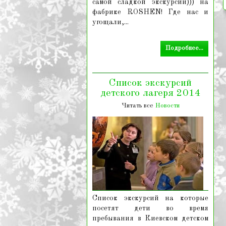
самой сладкой экскурсии))) на
фабрике ROSHEN! Где нас и
угощали,...
Подробнее...
Список экскурсий
детского лагеря 2014
Читать все
Новости
Список экскурсий на которые
посетят дети во время
пребывания в Киевском детском