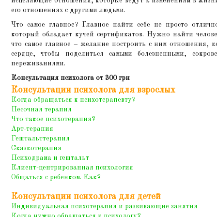
исцеляющие отношения, которые ведут к изменениям в жизни
его отношениях с другими людьми.
Что самое главное? Главное найти себе не просто отлично
который обладает кучей сертификатов. Нужно найти челове
что самое главное – желание построить с ним отношения, к
сердце, чтобы поделиться самыми болезненными, сокро
переживаниями.
Консультация психолога от 300 грн
Консультации психолога для взрослых
Когда обращаться к психотерапевту?
Песочная терапия
Что такое психотерапия?
Арт-терапия
Гештальттерапия
Сказкотерапия
Психодрама и гештальт
Клиент-центрированная психология
Общаться с ребенком. Как?
Консультации психолога для детей
Индивидуальная психотерапия и развивающие занятия
Когда нужно обращаться к психологу?