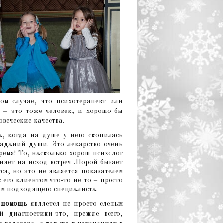
ом случае, что психотерапевт или
 – это тоже человек, и хорошо бы
веческие качества.
, когда на душе у него скопилась
раданий души. Это лекарство очень
ремя! То, насколько хорош психолог
ияет на исход встреч .Порой бывает
ся, но это не является показателем
 его клиентом что-то не то – просто
ам подходящего специалиста.
 помощь
является не просто слепым
й диагностики-это, прежде всего,