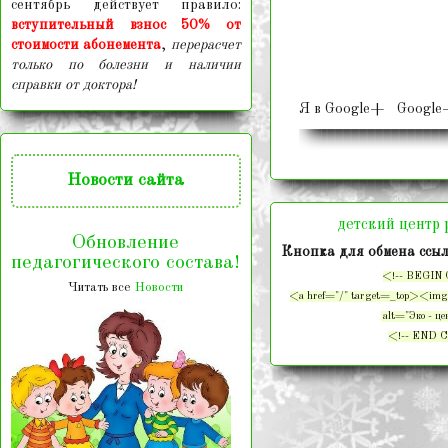
сентябрь действует правило:
вступительный взнос 50% от
стоимости абонемента
,
перерасчет
только по болезни и наличии
справки от доктора!
Я в Google+ Google+
Новости
сайта
детский центр 
Обновление
Кнопка для обмена ссыл
педагогического состава!
<!-- BEGIN C
Читать все
Новости
<a href="/" target=_top><img 
alt="Эко - ц
<!-- END CO