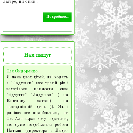
лагере, ни один...
Подробнее...
Нам
пишут
Оля Сидоренко
Я мама двох дітей, які ходять
в "Ладушки" вже третій рік і
захотілося написати своє
"відчуття" "Ладушок" ( на
Княжому затоні) на
сьогоднішній день )). Як і
раніше: все подобається, все
Ок. Але зараз хочу відмітити,
що дуже подобається робота
Наташі -директора і Люди-