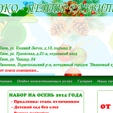
 Киев, ул. Княжий Затон, д.13, подъезд 2
 Киев, ул. Урловская, д.21-а, отдельный вход
Киев, ул. Чавдар, 24
 Вишенки, Бориспольский р-н, котеджный городок "Вишневый х
ет поиск помещения...
лагаем
Отдел консалтинговых услуг
Галерея
Наши п