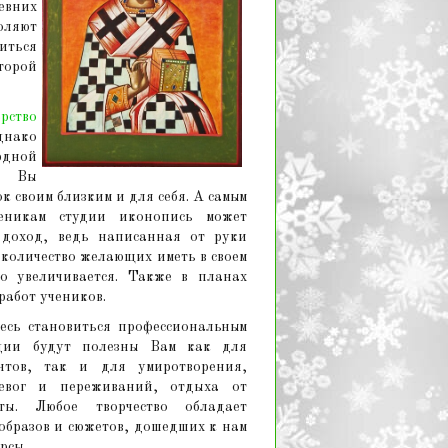
евних
оляют
иться
торой
ерство
днако
рдной
и, Вы
к своим близким и для себя. А самым
еникам студии иконопись может
доход, ведь написанная от руки
 количество желающих иметь в своем
ко увеличивается. Также в планах
работ учеников.
есь становиться профессиональным
удии будут полезны Вам как для
нтов, так и для умиротворения,
евог и переживаний, отдыха от
ты. Любое творчество обладает
 образов и сюжетов, дошедших к нам
рсы.