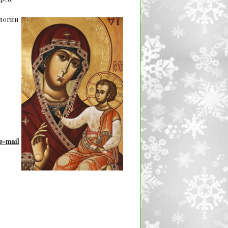
логии
-mail