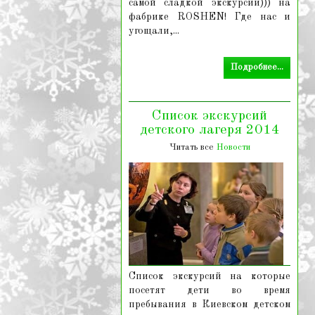
самой сладкой экскурсии))) на
фабрике ROSHEN! Где нас и
угощали,...
Подробнее...
Список экскурсий
детского лагеря 2014
Читать все
Новости
Список экскурсий на которые
посетят дети во время
пребывания в Киевском детском