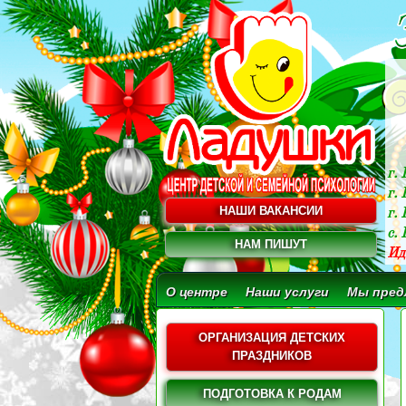
г.
г.
НАШИ ВАКАНСИИ
г. 
c.
НАМ ПИШУТ
Ид
О центре
Наши услуги
Мы пред
ОРГАНИЗАЦИЯ ДЕТСКИХ
ПРАЗДНИКОВ
ПОДГОТОВКА К РОДАМ