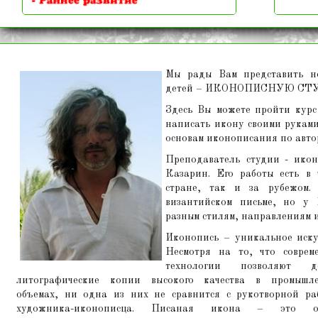
Мы рады Вам представить но
детей – ИКОНОПИСНУЮ СТ
Здесь Вы можете пройти курс
написать икону своими руками
основам иконописания по авто
Преподаватель студии - икон
Казарин. Его работы есть в
стране, так и за рубежом. 
византийском письме, но у 
разным стилям, направлениям и
Иконопись – уникальное искус
Несмотря на то, что соврем
технологии позволяют де
литографические копии высокого качества в промышл
объемах, ни одна из них не сравнится с рукотворной ра
художника-иконописца. Писаная икона – это ос