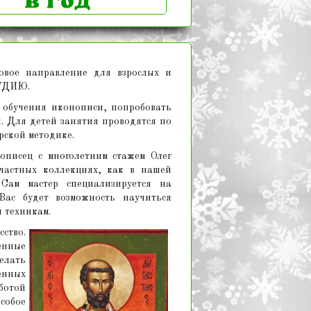
вое направление для взрослых и
УДИЮ.
 обучения иконописи, попробовать
. Для детей занятия проводятся по
рской методике.
описец с многолетним стажем Олег
 частных коллекциях, как в нашей
Сам мастер специализируется на
Вас будет возможность научиться
 техникам.
ство.
енные
лать
енных
ботой
обое