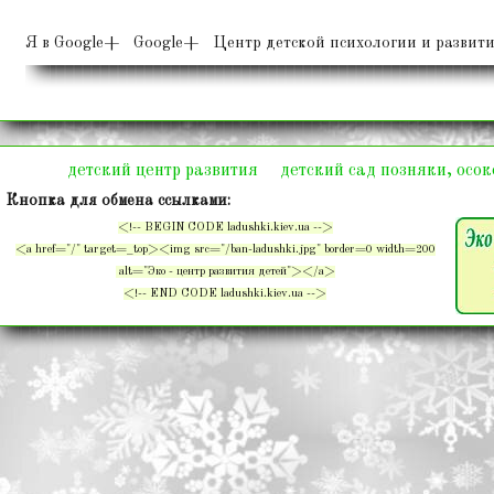
Я в Google+ Google+ Центр детской психологии и развити
детский центр развития
детский сад позняки, осо
Кнопка для обмена ссылками:
<!-- BEGIN CODE ladushki.kiev.ua -->
<a href="/" target=_top><img src="/ban-ladushki.jpg" border=0 width=200
alt="Эко - центр развития детей"></a>
<!-- END CODE ladushki.kiev.ua -->