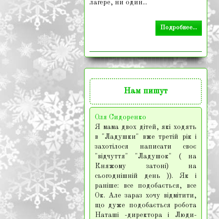
лагере, ни один...
Подробнее...
Нам
пишут
Оля Сидоренко
Я мама двох дітей, які ходять
в "Ладушки" вже третій рік і
захотілося написати своє
"відчуття" "Ладушок" ( на
Княжому затоні) на
сьогоднішній день )). Як і
раніше: все подобається, все
Ок. Але зараз хочу відмітити,
що дуже подобається робота
Наташі -директора і Люди-