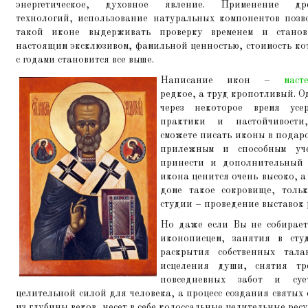
энергетическое, духовное явление. Применение др
технологий, использование натуральных компонентов позв
такой иконе выдерживать проверку временем и станов
настоящим эксклюзивом, фамильной ценностью, стоимость ко
с годами становится все выше.
Написание икон –
маст
редкое, а труд кропотливый. О
через некоторое время усе
практики и настойчивост
сможете писать иконы в подаро
прилежным и способным уч
принести и дополнительный 
икона ценится очень высоко, а
доме такое сокровище, толь
студии – проведение выставок 
Но даже если Вы не собирает
иконописцем, занятия в ст
раскрытия собственных тала
исцеления души, снятия тр
повседневных забот и суе
целительной силой для человека, а процесс создания святых
из глубины веков, несет в себе колоссальные целительные ресу